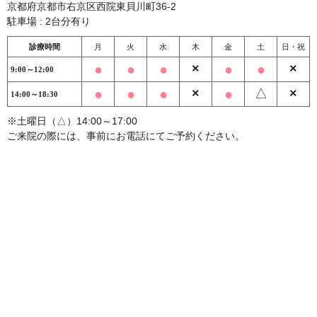
京都府京都市右京区西院東貝川町36-2
駐車場 : 2台分有り
診療時間
月
火
水
木
金
土
日・祝
●
●
●
×
●
●
×
9:00～12:00
●
●
●
×
●
△
×
14:00～18:30
※土曜日（△）14:00～17:00
ご来院の際には、事前にお電話にてご予約ください。