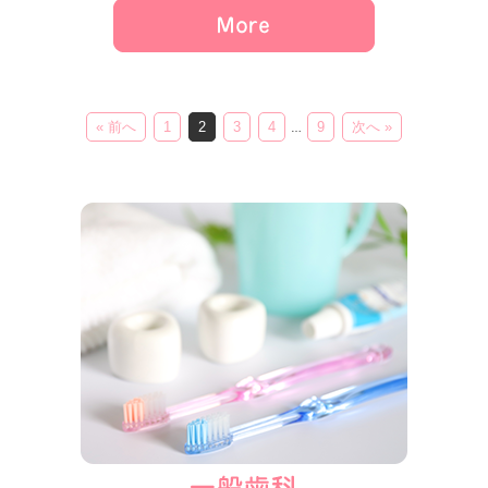
« 前へ
1
2
3
4
9
次へ »
…