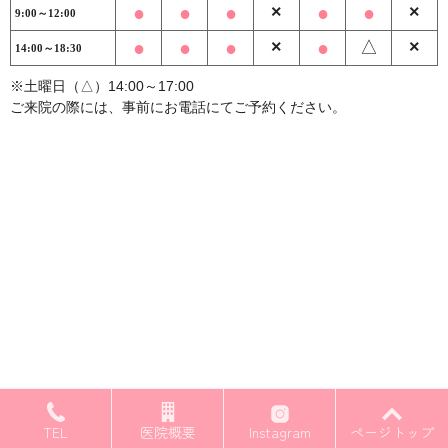
●
●
●
×
●
●
×
9:00～12:00
●
●
●
×
●
△
×
14:00～18:30
※土曜日（△）14:00～17:00
ご来院の際には、事前にお電話にてご予約ください。
COPYRIGHT (C) さかえ歯科医院 ALL RIGHTS RESERVED.
TEL
医院概要
Instagram
ページトップ