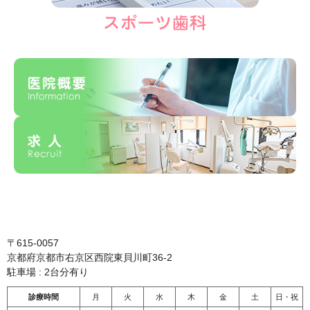
〒615-0057
京都府京都市右京区西院東貝川町36-2
駐車場 : 2台分有り
診療時間
月
火
水
木
金
土
日・祝