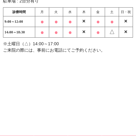
駐車場 : 2台分有り
診療時間
月
火
水
木
金
土
日・祝
●
●
●
×
●
●
×
9:00～12:00
●
●
●
×
●
△
×
14:00～18:30
※土曜日（△）14:00～17:00
ご来院の際には、事前にお電話にてご予約ください。